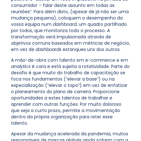
consumidor – falar deste assunto em todas as
reuniões”. Para além disto, (apesar de já não ser uma
mudança pequena), coloquem o desempenho da
vossa equipa num
dashboard
, um quadro partilhado
por todos, que monitoriza todo o processo. A
transformação será impulsionada através de
objetivos comuns baseados em métricas de negócio,
em vez de
dashboards
estanques uns dos outros.
A mão-de-obra com talento em
e-commerce
e em
analytics
é cara e está sujeita a rotatividade. Parte do
desafio é que muito do trabalho de capacitação se
foca nos fundamentos (“elevar a base”) ou na
especialização (“elevar o topo”) em vez de enfatizar
o planeamento do plano de carreira. Proporcione
oportunidades a estes talentos de trabalhar e
aprender com outras funções. Por muito doloroso
que seja a curto prazo, permite a movimentação
dentro da própria organização para reter esse
talento.
Apesar da mudança acelerada da pandemia, muitos
responsáveis de marcas globais ainda sofrem com a