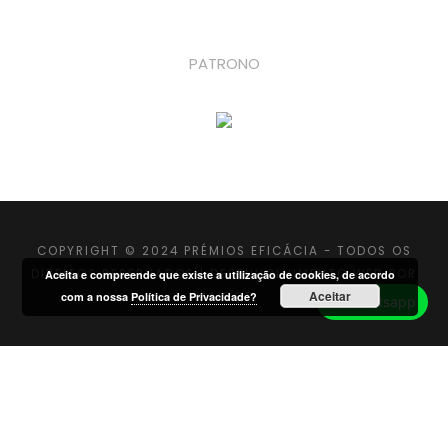
PATRONO
COPYRIGHT © 2024 PRÉMIOS EFICÁCIA - TODOS OS
DIREITOS RESERVADOS |
DESENVOLVIMENTO WEB
POR
Aceita e compreende que existe a utilização de cookies, de acordo
Aceitar
MAIDOT
com a nossa
Política de Privacidade?
Whatsapp