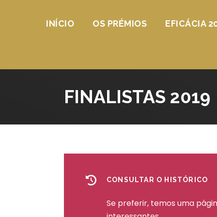
INÍCIO
OS PRÉMIOS
EFICÁCIA 2
FINALISTAS 2019
CONSULTAR O HISTÓRICO
Se preferir, temos uma págin
interessantes.