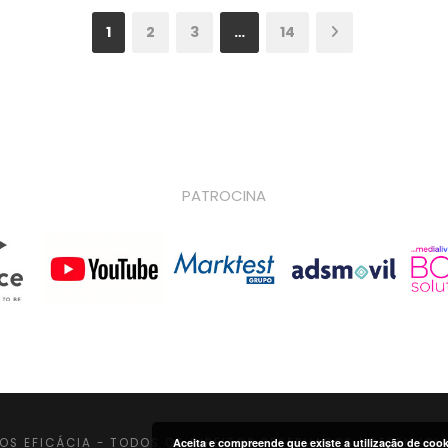
1
2
3
…
14
PATROCINA
Aceita e compreende que existe a utilização de coo
OS EFICÁCIA - TODOS OS DIREITOS RESERVADOS |
DESENVOL