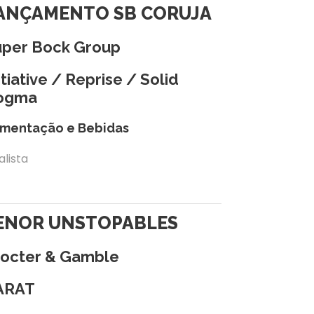
ANÇAMENTO SB CORUJA
uper Bock Group
itiative / Reprise / Solid
ogma
imentação e Bebidas
alista
ENOR UNSTOPABLES
rocter & Gamble
ARAT