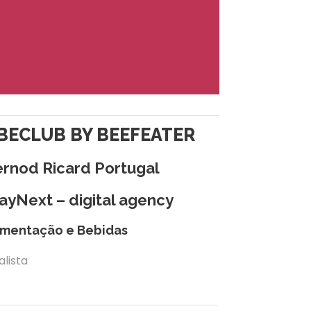
BECLUB BY BEEFEATER
rnod Ricard Portugal
yNext – digital agency
imentação e Bebidas
alista