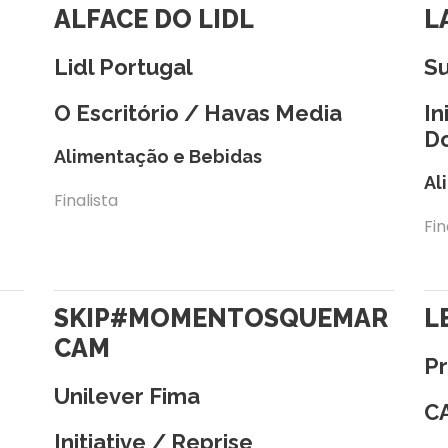
ALFACE DO LIDL
L
Lidl Portugal
S
O Escritório / Havas Media
In
D
Alimentação e Bebidas
Al
Finalista
Fin
SKIP#MOMENTOSQUEMAR
L
CAM
P
Unilever Fima
C
Initiative / Reprise