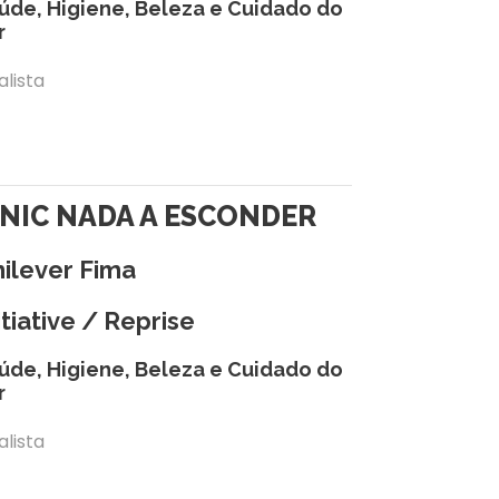
úde, Higiene, Beleza e Cuidado do
r
alista
INIC NADA A ESCONDER
ilever Fima
itiative / Reprise
úde, Higiene, Beleza e Cuidado do
r
alista