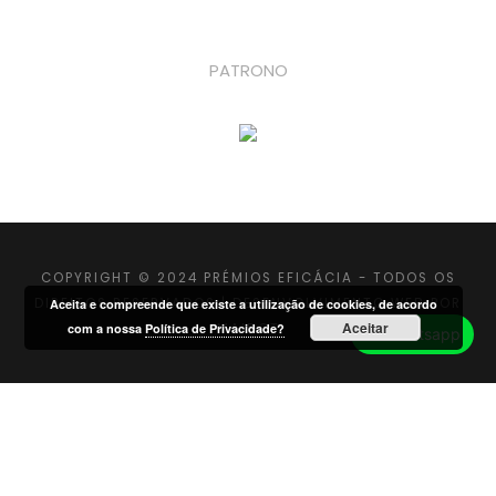
PATRONO
COPYRIGHT © 2024 PRÉMIOS EFICÁCIA - TODOS OS
DIREITOS RESERVADOS |
DESENVOLVIMENTO WEB
POR
Aceita e compreende que existe a utilização de cookies, de acordo
Aceitar
MAIDOT
com a nossa
Política de Privacidade?
Whatsapp