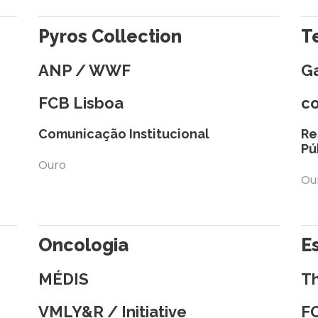
Pyros Collection
T
ANP / WWF
Ga
FCB Lisboa
c
Comunicação Institucional
Re
Pú
Ouro
Ou
Oncologia
E
MÉDIS
T
VMLY&R / Initiative
F