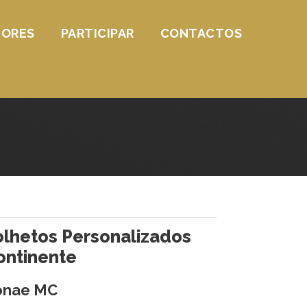
IORES
PARTICIPAR
CONTACTOS
olhetos Personalizados
ontinente
onae MC