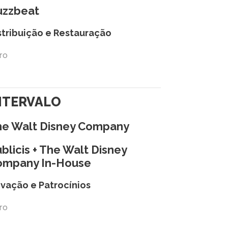
uzzbeat
stribuição e Restauração
ro
NTERVALO
he Walt Disney Company
blicis + The Walt Disney
ompany In-House
ivação e Patrocínios
ro