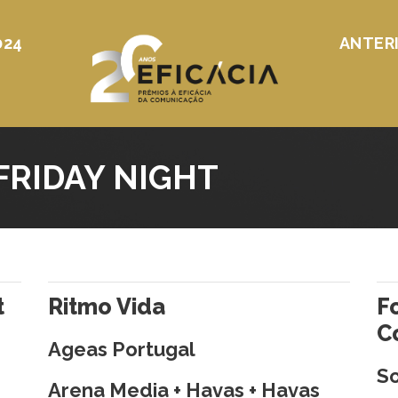
024
ANTER
RIDAY NIGHT
t
Ritmo Vida
F
C
Ageas Portugal
S
Arena Media + Havas + Havas