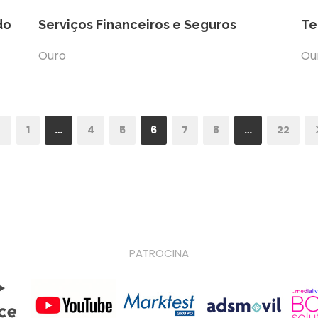
do
Serviços Financeiros e Seguros
Te
Ouro
Ou
1
…
4
5
6
7
8
…
22
PATROCINA