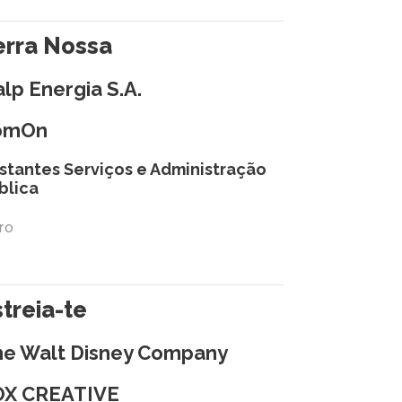
erra Nossa
lp Energia S.A.
omOn
stantes Serviços e Administração
blica
ro
streia-te
he Walt Disney Company
OX CREATIVE