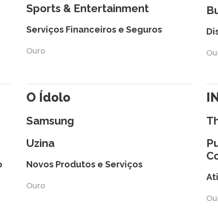
Sports & Entertainment
B
Serviços Financeiros e Seguros
Di
Ouro
Ou
O Ídolo
I
Samsung
T
Uzina
Pu
C
o
Novos Produtos e Serviços
At
Ouro
Ou