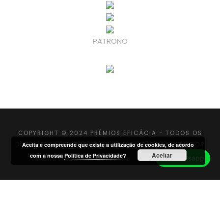
PATRONO
COPYRIGHT © 2024 PRÉMIOS EFICÁCIA - TODOS OS
DIREITOS RESERVADOS |
DESENVOLVIMENTO WEB
POR
Aceita e compreende que existe a utilização de cookies, de acordo
Aceitar
MAIDOT
com a nossa
Política de Privacidade?
Whatsapp