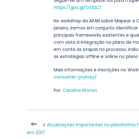
Segue-se um template útil para mapear
https://goo.gl/Ot32C1
No workshop da APAN sobre Mapear a Co
janeiro, iremos em conjunto identific
principais frameworks existentes e qu
com vista à integração no plano de m
em conta as etapas no processo, indic
as estratégias offline e online no plan
Mais informações e inscrições no Wor
consumer-journey/
Por:
Carolina Afonso
4 Atualizações importantes na plataforma
em 2017