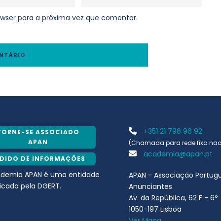
wser para a próxima vez que comentar.
+351 21 796 96 92
TORNE-SE ASSOCIADO
APAN
(Chamada para rede fixa nac
academia@apan.pt
EDIDO DE INFORMAÇÕES
ademia APAN é uma entidade
APAN - Associação Portug
ficada pela DGERT.
Anunciantes
Av. da República, 62 F - 6º
1050-197 Lisboa
Ver Mapa