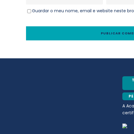
Guardar o meu nome, email e website neste bro
P
A Ac
certi