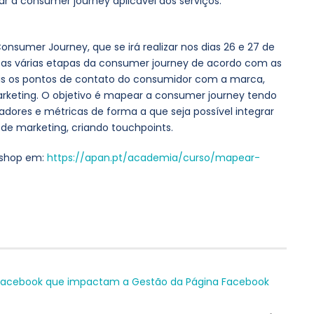
 a consumer journey aplicável aos serviços:
nsumer Journey, que se irá realizar nos dias 26 e 27 de
ar as várias etapas da consumer journey de acordo com as
ais os pontos de contato do consumidor com a marca,
arketing. O objetivo é mapear a consumer journey tendo
adores e métricas de forma a que seja possível integrar
o de marketing, criando touchpoints.
kshop em:
https://apan.pt/academia/curso/mapear-
 Facebook que impactam a Gestão da Página Facebook