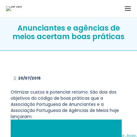
Anunciantes e agências de
meios acertam boas práticas
20/07/2015
Otimizar custos e potenciar retorno. São dois dos
objetivos do código de boas práticas que a
Associação Portuguesa de Anunciantes e a
Associação Portuguesa de Agências de Meios hoje
lançaram.
Descarregar “Anunciantes e agências de meios
acertam boas práticas”
20-07-
2015__anunciantes_e_ag_ncias_de_meios_acertam_boas_pr_ticas__b