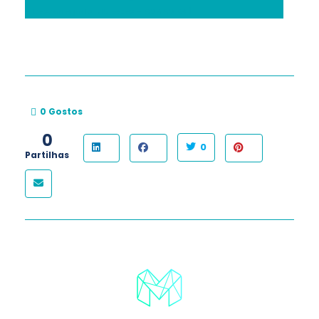
– Descarregado 1715 vezes – 609,60 KB
0
Gostos
0
0
Partilhas