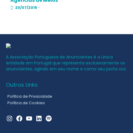
Agências de Meios
20/07/2015
-
A Associação Portuguesa de Anunciantes é a única
entidade em Portugal que representa exclusivamente os
anunciantes, agindo em seu nome e como seu porta voz.
Outros Links
Política de Privacidade
Política de Cookies
Instagram
Facebook
YouTube
LinkedIn
Spotify