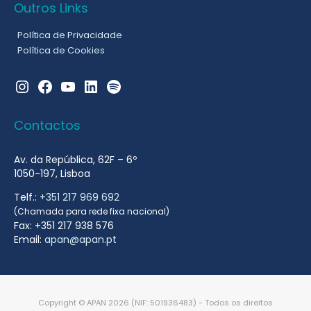
Outros Links
Política de Privacidade
Política de Cookies
Instagram
Facebook
YouTube
LinkedIn
Spotify
Contactos
Av. da República, 62F – 6º
1050-197, Lisboa
Telf.:
+351 217 969 692
(Chamada para rede fixa nacional)
Fax: +351 217 938 576
Email:
apan@apan.pt
Copyright © APAN 2026 (NIF: 501936483) - Todos os direitos