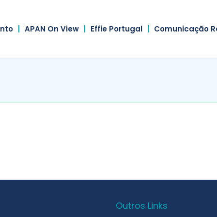
nto
|
APAN On View
|
Effie Portugal
|
Comunicação R
Outros Links