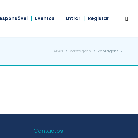
esponsável
|
Eventos
Entrar
|
Registar
APAN
>
Vantagens
>
vantagens 5
Contactos