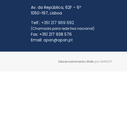
Av. da República, 62F – 6º
1050-197, Lisboa
Telf.:
+351 217 969 692
(Chamada para rede fixa nacional)
Fax: +351 217 938 576
Email:
apan@apan.pt
Desenvolvimento Web
por MAIDOT