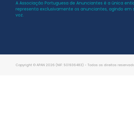
A Associação Portuguesa de Anunciantes é a única ent
representa exclusivamente os anunciantes, agindo em
voz.
Copyright © APAN 2026 (NIF: 501936483) - Todos os direitos reservad