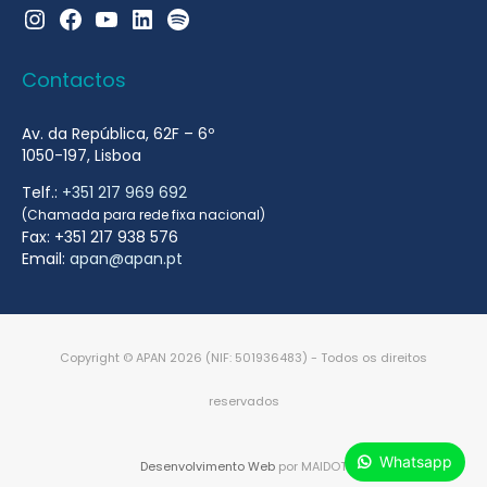
Instagram
Facebook
YouTube
LinkedIn
Spotify
Contactos
Av. da República, 62F – 6º
1050-197, Lisboa
Telf.:
+351 217 969 692
(Chamada para rede fixa nacional)
Fax: +351 217 938 576
Email:
apan@apan.pt
Copyright © APAN 2026 (NIF: 501936483) - Todos os direitos
reservados
Whatsapp
Desenvolvimento Web
por MAIDOT