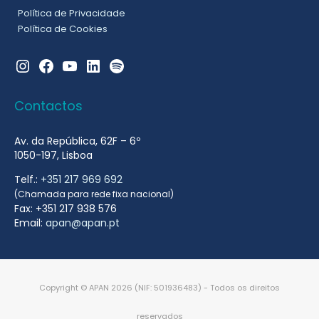
Política de Privacidade
Política de Cookies
Instagram
Facebook
YouTube
LinkedIn
Spotify
Contactos
Av. da República, 62F – 6º
1050-197, Lisboa
Telf.:
+351 217 969 692
(Chamada para rede fixa nacional)
Fax: +351 217 938 576
Email:
apan@apan.pt
Copyright © APAN 2026 (NIF: 501936483) - Todos os direitos
reservados