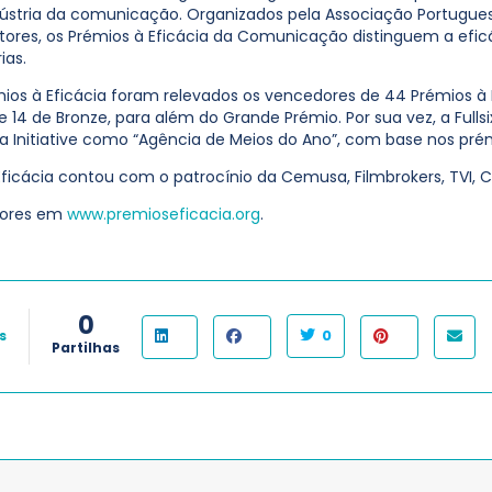
dústria da comunicação. Organizados pela Associação Portugue
tores, os Prémios à Eficácia da Comunicação distinguem a ef
ias.
mios à Eficácia foram relevados os vencedores de 44 Prémios à E
e 14 de Bronze, para além do Grande Prémio. Por sua vez, a Fulls
 a Initiative como “Agência de Meios do Ano”, com base nos pré
Eficácia contou com o patrocínio da Cemusa, Filmbrokers, TVI, 
dores em
www.premioseficacia.org
.
0
0
s
Partilhas