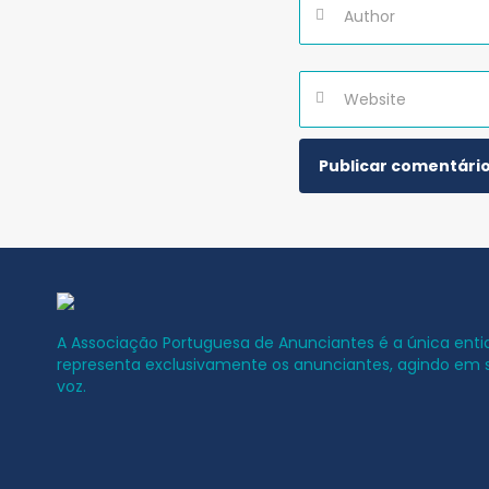
A Associação Portuguesa de Anunciantes é a única ent
representa exclusivamente os anunciantes, agindo em
voz.