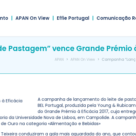
nto
|
APAN On View
|
Effie Portugal
|
Comunicação R
 Pastagem” vence Grande Prémio à 
APAN
>
APAN On View
>
Campanha “Lançam
A campanha de lançamento do leite de pasta
BEL Portugal, produzida pela Young & Rubica
do Grande Prémio à Eficácia 2017, cuja entre
toria da Universidade Nova de Lisboa, em Campolide. A campanha
 de Ouro na categoria «Alimentação e Bebidas»
o Teixeira conduziram a gala mais aguardada do ano, que cont