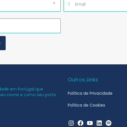
*
Outros Links
idade em Portugal que
Política de Privacidade
 seu nome e como seu porta
Política de Cookies
Instagram
Facebook
YouTube
LinkedIn
Spotify