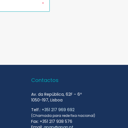
*
Contactos
Av. da República, 62F – 6º
1050-197, Lisboa
Telf.:
+351 217 969 692
(Chamada para rede fixa nacional)
Fax: +351 217 938 576
Email:
apan@apan.pt