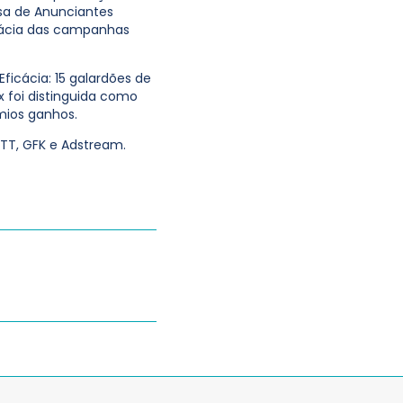
sa de Anunciantes
icácia das campanhas
ficácia: 15 galardões de
ix foi distinguida como
mios ganhos.
CTT, GFK e Adstream.