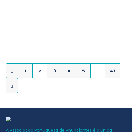
Consulte aqui a edição de junho
Ler mais
0
0
1
2
3
4
5
...
47
A Associação Portuguesa de Anunciantes é a única