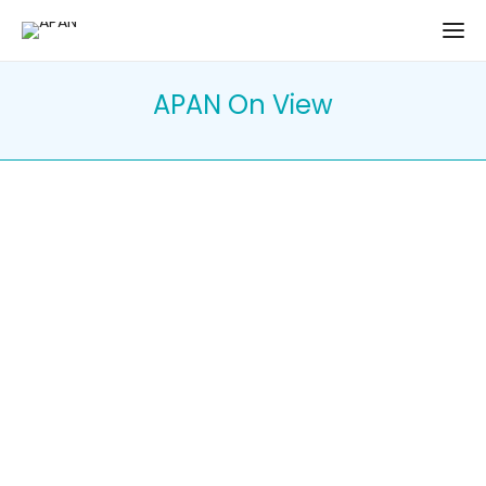
APAN On View
APAN ON VIEW
28/04/2023
-
Consulte aqui a edição de abril
Ler mais
0
0