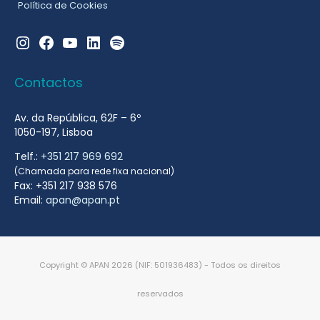
Política de Cookies
Instagram
Facebook
YouTube
LinkedIn
Spotify
Contactos
Av. da República, 62F – 6º
1050-197, Lisboa
Telf.:
+351 217 969 692
(Chamada para rede fixa nacional)
Fax: +351 217 938 576
Email:
apan@apan.pt
Copyright © APAN 2026 (NIF: 501936483) - Todos os direitos
reservados