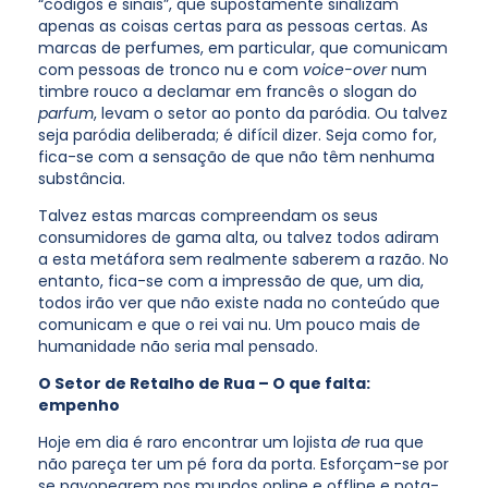
“códigos e sinais”, que supostamente sinalizam
apenas as coisas certas para as pessoas certas. As
marcas de perfumes, em particular, que comunicam
com pessoas de tronco nu e com
voice-over
num
timbre rouco a declamar em francês o slogan do
parfum
, levam o setor ao ponto da paródia. Ou talvez
seja paródia deliberada; é difícil dizer. Seja como for,
fica-se com a sensação de que não têm nenhuma
substância.
Talvez estas marcas compreendam os seus
consumidores de gama alta, ou talvez todos adiram
a esta metáfora sem realmente saberem a razão. No
entanto, fica-se com a impressão de que, um dia,
todos irão ver que não existe nada no conteúdo que
comunicam e que o rei vai nu. Um pouco mais de
humanidade não seria mal pensado.
O Setor de Retalho de Rua – O que falta:
empenho
Hoje em dia é raro encontrar um lojista
de
rua que
não pareça ter um pé fora da porta. Esforçam-se por
se pavonearem nos mundos online e offline e nota-