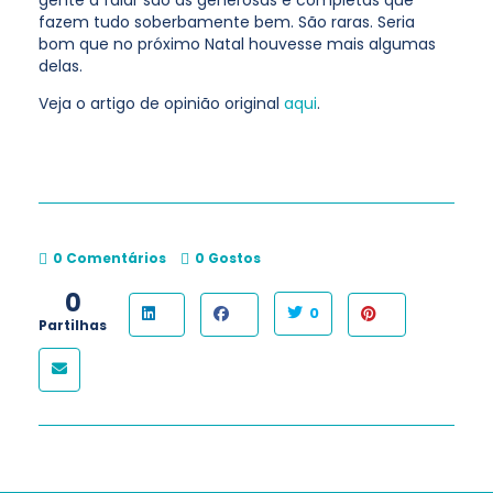
gente a falar são as generosas e completas que
fazem tudo soberbamente bem. São raras. Seria
bom que no próximo Natal houvesse mais algumas
delas.
Veja o artigo de opinião original
aqui
.
0 Comentários
0
Gostos
0
0
Partilhas