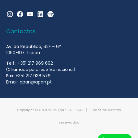
Instagram
Facebook
YouTube
LinkedIn
Spotify
Contactos
Av. da República, 62F – 6º
1050-197, Lisboa
Telf.:
+351 217 969 692
(Chamada para rede fixa nacional)
Fax: +351 217 938 576
Email:
apan@apan.pt
Copyright © APAN 2026 (NIF: 501936483) - Todos os direitos
reservados