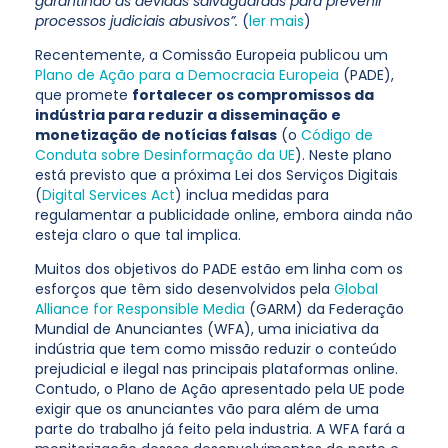
garantindo as devidas salvaguardas para prevenir
processos judiciais abusivos”.
(
ler mais
)
Recentemente, a Comissão Europeia publicou um
Plano de Ação para a Democracia Europeia
(PADE),
que promete
fortalecer os compromissos da
indústria para reduzir a disseminação e
monetização de notícias falsas
(o
Código de
Conduta sobre Desinformação da UE
). Neste plano
está previsto que a próxima Lei dos Serviços Digitais
(
Digital Services Act
) inclua medidas para
regulamentar a publicidade online, embora ainda não
esteja claro o que tal implica.
Muitos dos objetivos do PADE estão em linha com os
esforços que têm sido desenvolvidos pela
Global
Alliance for Responsible Media
(GARM) da Federação
Mundial de Anunciantes (WFA), uma iniciativa da
indústria que tem como missão reduzir o conteúdo
prejudicial e ilegal nas principais plataformas online.
Contudo, o Plano de Ação apresentado pela UE pode
exigir que os anunciantes vão para além de uma
parte do trabalho já feito pela industria. A WFA fará a