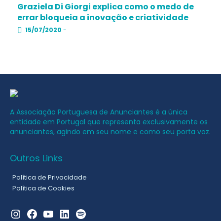
Graziela Di Giorgi explica como o medo de
errar bloqueia a inovação e criatividade
15/07/2020
-
A Associação Portuguesa de Anunciantes é a única
entidade em Portugal que representa exclusivamente os
anunciantes, agindo em seu nome e como seu porta voz.
Outros Links
Política de Privacidade
Política de Cookies
Instagram
Facebook
YouTube
LinkedIn
Spotify